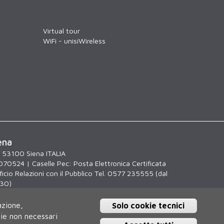
Virtual tour
WiFi - unisiWireless
ena
, 53100 Siena ITALIA
070524 | Caselle Pec:
Posta Elettronica Certificata
icio Relazioni con il Pubblico Tel. 0577 235555 (dal
.30)
azione,
Solo cookie tecnici
kie non necessari